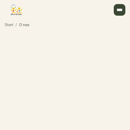
Start
/
O nas